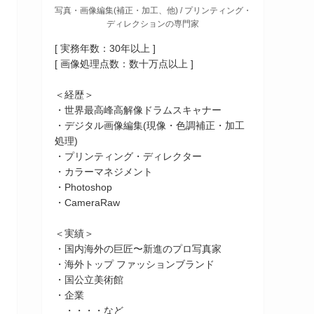
写真・画像編集(補正・加工、他) / プリンティング・
ディレクションの専門家
[ 実務年数：30年以上 ]
[ 画像処理点数：数十万点以上 ]
＜経歴＞
・世界最高峰高解像ドラムスキャナー
・デジタル画像編集(現像・色調補正・加工
処理)
・プリンティング・ディレクター
・カラーマネジメント
・Photoshop
・CameraRaw
＜実績＞
・国内海外の巨匠〜新進のプロ写真家
・海外トップ ファッションブランド
・国公立美術館
・企業
・・・・など