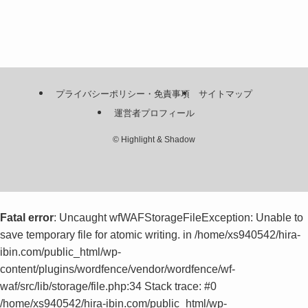
プライバシーポリシー・免責事項
サイトマップ
運営者プロフィール
©
Highlight & Shadow
Fatal error
: Uncaught wfWAFStorageFileException: Unable to
save temporary file for atomic writing. in /home/xs940542/hira-
ibin.com/public_html/wp-
content/plugins/wordfence/vendor/wordfence/wf-
waf/src/lib/storage/file.php:34 Stack trace: #0
/home/xs940542/hira-ibin.com/public_html/wp-