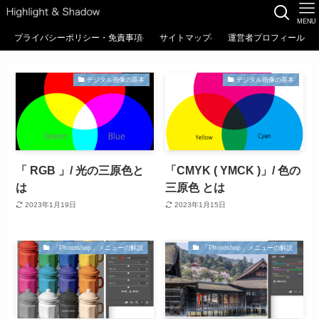
MENU
プライバシーポリシー・免責事項
サイトマップ
運営者プロフィール
デジタル画像の基本
デジタル画像の基本
「 RGB 」/ 光の三原色と
「CMYK ( YMCK )」/ 色の
は
三原色 とは
2023年1月19日
2023年1月15日
「Photoshop」メニューの解説
「Photoshop」メニューの解説