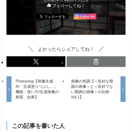
フォローしてね！
Follow Me
よかったらシェアしてね！
Photoshop【画像生成
画像の色調【＜良好な階
AI「生成塗りつぶし…」
調の画像＞と＜良好でな
機能・使い方/生成画像の
い階調の画像＞の比較-
精度、効果】
Vol.1】
この記事を書いた人