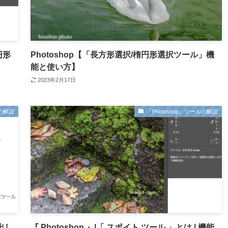
円形
Photoshop【「長方形選択/楕円形選択ツール」機
能と使い方】
2023年2月17日
ルの解説
「Photoshop」ツールの解説
び出し
『 Photoshop 』|「 スポイト ツール 」とは | 機能