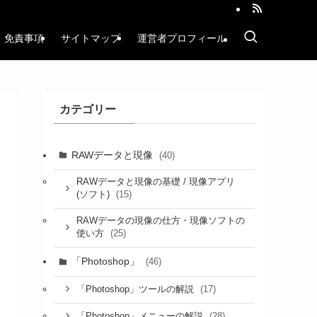
・免責事項
サイトマップ
運営者プロフィール
カテゴリー
RAWデータと現像
(40)
RAWデータと現像の基礎 / 現像アプリ
(15)
(ソフト)
RAWデータの現像の仕方・現像ソフトの
(25)
使い方
「Photoshop」
(46)
(17)
「Photoshop」ツールの解説
(28)
「Photoshop」メニューの解説