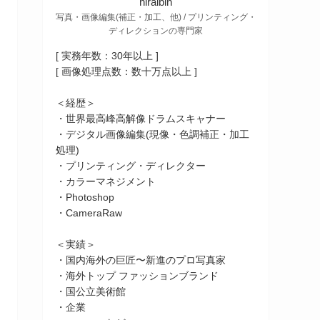
hiraibin
写真・画像編集(補正・加工、他) / プリンティング・
ディレクションの専門家
[ 実務年数：30年以上 ]
[ 画像処理点数：数十万点以上 ]
＜経歴＞
・世界最高峰高解像ドラムスキャナー
・デジタル画像編集(現像・色調補正・加工
処理)
・プリンティング・ディレクター
・カラーマネジメント
・Photoshop
・CameraRaw
＜実績＞
・国内海外の巨匠〜新進のプロ写真家
・海外トップ ファッションブランド
・国公立美術館
・企業