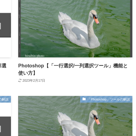
形選
Photoshop【「一行選択/一列選択ツール」機能と
使い方】
2023年2月17日
ルの解説
「Photoshop」ツールの解説